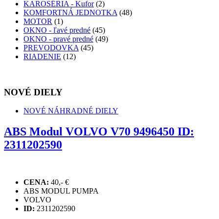
KAROSÉRIA - Kufor
(2)
KOMFORTNÁ JEDNOTKA
(48)
MOTOR
(1)
OKNO - ľavé predné
(45)
OKNO - pravé predné
(49)
PREVODOVKA
(45)
RIADENIE
(12)
NOVÉ DIELY
NOVÉ NÁHRADNÉ DIELY
ABS Modul VOLVO V70 9496450 ID:
2311202590
CENA:
40,- €
ABS MODUL PUMPA
VOLVO
ID:
2311202590