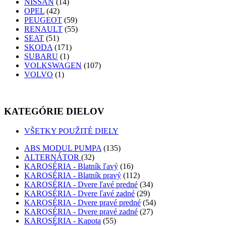
NISSAN
(14)
OPEL
(42)
PEUGEOT
(59)
RENAULT
(55)
SEAT
(51)
SKODA
(171)
SUBARU
(1)
VOLKSWAGEN
(107)
VOLVO
(1)
KATEGÓRIE DIELOV
VŠETKY POUŽITÉ DIELY
ABS MODUL PUMPA
(135)
ALTERNÁTOR
(32)
KAROSÉRIA - Blatník ľavý
(16)
KAROSÉRIA - Blatník pravý
(112)
KAROSÉRIA - Dvere ľavé predné
(34)
KAROSÉRIA - Dvere ľavé zadné
(29)
KAROSÉRIA - Dvere pravé predné
(54)
KAROSÉRIA - Dvere pravé zadné
(27)
KAROSÉRIA - Kapota
(55)